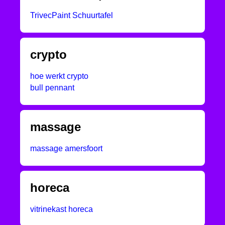
TrivecPaint Schuurtafel
crypto
hoe werkt crypto
bull pennant
massage
massage amersfoort
horeca
vitrinekast horeca