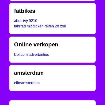
fatbikes
abus ivy 9210
fahrrad mit dicken reifen 28 zoll
Online verkopen
Bol.com advertenties
amsterdam
eliteamsterdam