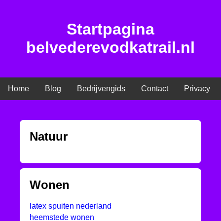
Startpagina
belvederevodkatrail.nl
Home
Blog
Bedrijvengids
Contact
Privacy
Natuur
Wonen
latex spuiten nederland
heemstede wonen